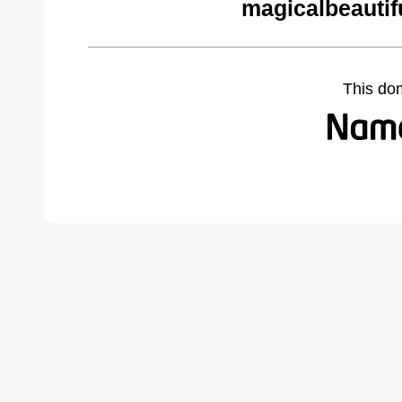
magicalbeautif
This do